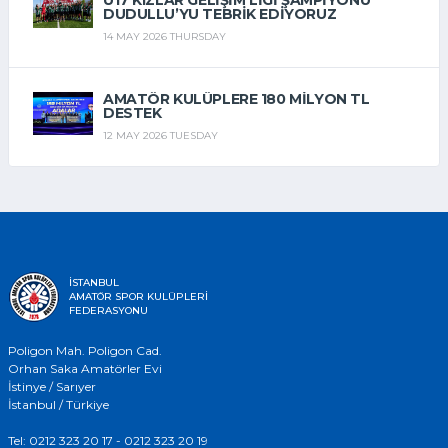
U17 KIZLAR GELIŞIM LIGI ŞAMPIYONU
DUDULLU’YU TEBRIK EDIYORUZ
14 MAY 2026 THURSDAY
AMATÖR KULÜPLERE 180 MILYON TL
DESTEK
12 MAY 2026 TUESDAY
İSTANBUL
AMATÖR SPOR KULÜPLERİ
FEDERASYONU
Poligon Mah. Poligon Cad.
Orhan Saka Amatörler Evi
İstinye / Sarıyer
İstanbul / Türkiye
Tel: 0212 323 20 17 - 0212 323 20 19