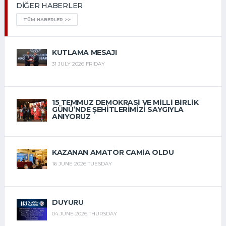
DIĞER HABERLER
TÜM HABERLER >>
KUTLAMA MESAJI
31 JULY 2026 FRIDAY
15 TEMMUZ DEMOKRASİ VE MİLLİ BİRLİK
GÜNÜ’NDE ŞEHİTLERİMİZİ SAYGIYLA
ANIYORUZ
15 JULY 2026 WEDNESDAY
KAZANAN AMATÖR CAMIA OLDU
16 JUNE 2026 TUESDAY
DUYURU
04 JUNE 2026 THURSDAY