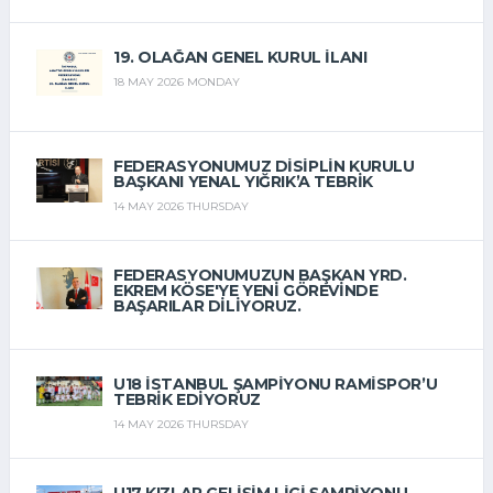
19. OLAĞAN GENEL KURUL İLANI
18 MAY 2026 MONDAY
FEDERASYONUMUZ DISIPLIN KURULU
BAŞKANI YENAL YIĞRIK’A TEBRIK
14 MAY 2026 THURSDAY
FEDERASYONUMUZUN BAŞKAN YRD.
EKREM KÖSE'YE YENI GÖREVINDE
BAŞARILAR DILIYORUZ.
14 MAY 2026 THURSDAY
U18 İSTANBUL ŞAMPIYONU RAMISPOR’U
TEBRIK EDIYORUZ
14 MAY 2026 THURSDAY