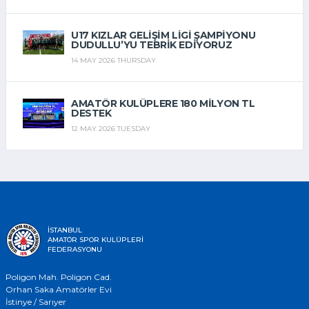
U17 KIZLAR GELIŞIM LIGI ŞAMPIYONU
DUDULLU’YU TEBRIK EDIYORUZ
14 MAY 2026 THURSDAY
AMATÖR KULÜPLERE 180 MILYON TL
DESTEK
12 MAY 2026 TUESDAY
İSTANBUL
AMATÖR SPOR KULÜPLERİ
FEDERASYONU
Poligon Mah. Poligon Cad.
Orhan Saka Amatörler Evi
İstinye / Sarıyer