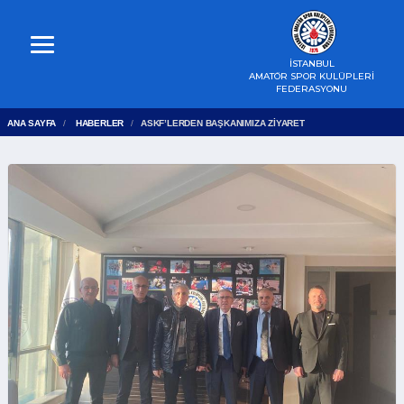
İSTANBUL
AMATÖR SPOR KULÜPLERİ
FEDERASYONU
ANA SAYFA
HABERLER
ASKF’LERDEN BAŞKANIMIZA ZİYARET