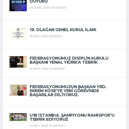
DUYURU
04 JUNE 2026 THURSDAY
19. OLAĞAN GENEL KURUL İLANI
18 MAY 2026 MONDAY
FEDERASYONUMUZ DISIPLIN KURULU
BAŞKANI YENAL YIĞRIK’A TEBRIK
14 MAY 2026 THURSDAY
FEDERASYONUMUZUN BAŞKAN YRD.
EKREM KÖSE'YE YENI GÖREVINDE
BAŞARILAR DILIYORUZ.
14 MAY 2026 THURSDAY
U18 İSTANBUL ŞAMPIYONU RAMISPOR’U
TEBRIK EDIYORUZ
14 MAY 2026 THURSDAY