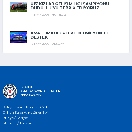
U17 KIZLAR GELIŞIM LIGI ŞAMPIYONU
DUDULLU’YU TEBRIK EDIYORUZ
14 MAY 2026 THURSDAY
AMATÖR KULÜPLERE 180 MILYON TL
DESTEK
12 MAY 2026 TUESDAY
İSTANBUL
AMATÖR SPOR KULÜPLERİ
FEDERASYONU
Poligon Mah. Poligon Cad.
Orhan Saka Amatörler Evi
İstinye / Sarıyer
İstanbul / Türkiye