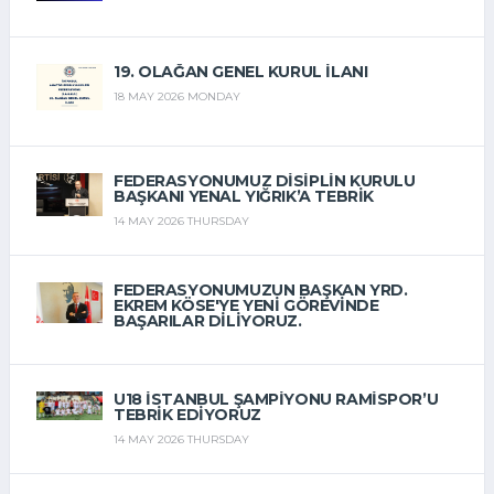
19. OLAĞAN GENEL KURUL İLANI
18 MAY 2026 MONDAY
FEDERASYONUMUZ DISIPLIN KURULU
BAŞKANI YENAL YIĞRIK’A TEBRIK
14 MAY 2026 THURSDAY
FEDERASYONUMUZUN BAŞKAN YRD.
EKREM KÖSE'YE YENI GÖREVINDE
BAŞARILAR DILIYORUZ.
14 MAY 2026 THURSDAY
U18 İSTANBUL ŞAMPIYONU RAMISPOR’U
TEBRIK EDIYORUZ
14 MAY 2026 THURSDAY