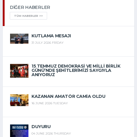
DIĞER HABERLER
TÜM HABERLER >>
KUTLAMA MESAJI
31 JULY 2026 FRIDAY
15 TEMMUZ DEMOKRASİ VE MİLLİ BİRLİK
GÜNÜ’NDE ŞEHİTLERİMİZİ SAYGIYLA
ANIYORUZ
15 JULY 2026 WEDNESDAY
KAZANAN AMATÖR CAMIA OLDU
16 JUNE 2026 TUESDAY
DUYURU
04 JUNE 2026 THURSDAY