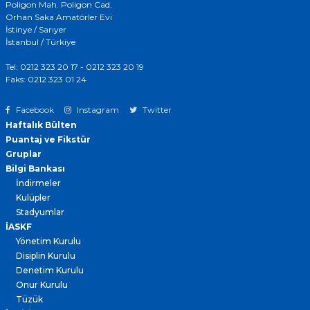
Poligon Mah. Poligon Cad.
Orhan Saka Amatörler Evi
İstinye / Sarıyer
İstanbul / Türkiye
Tel: 0212 323 20 17 - 0212 323 20 19
Faks: 0212 323 01 24
Facebook
Instagram
Twitter
Haftalık Bülten
Puantaj ve Fikstür
Gruplar
Bilgi Bankası
İndirmeler
Kulüpler
Stadyumlar
İASKF
Yönetim Kurulu
Disiplin Kurulu
Denetim Kurulu
Onur Kurulu
Tüzük