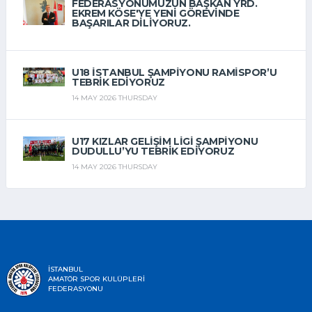
FEDERASYONUMUZUN BAŞKAN YRD.
EKREM KÖSE'YE YENI GÖREVINDE
BAŞARILAR DILIYORUZ.
14 MAY 2026 THURSDAY
U18 İSTANBUL ŞAMPIYONU RAMISPOR’U
TEBRIK EDIYORUZ
14 MAY 2026 THURSDAY
U17 KIZLAR GELIŞIM LIGI ŞAMPIYONU
DUDULLU’YU TEBRIK EDIYORUZ
14 MAY 2026 THURSDAY
İSTANBUL
AMATÖR SPOR KULÜPLERİ
FEDERASYONU